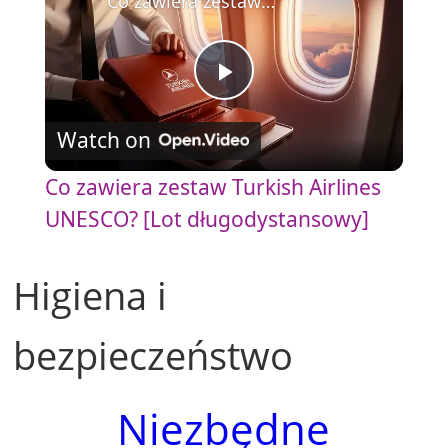
Co zawiera zestaw Turkish Airlines UNESCO? [Lot długodystansowy]
P
Watch on
l
Co zawiera zestaw Turkish Airlines
a
UNESCO? [Lot długodystansowy]
y
Higiena i
V
bezpieczeństwo
i
Niezbędne