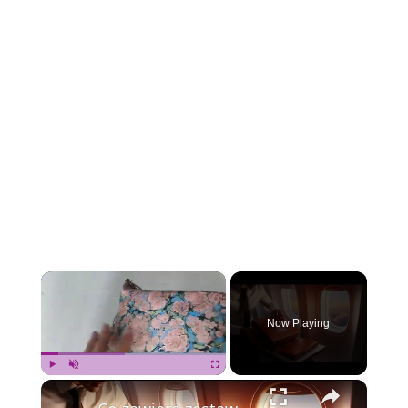
×
Now Playing
×
Play
Unmute
Fullscreen