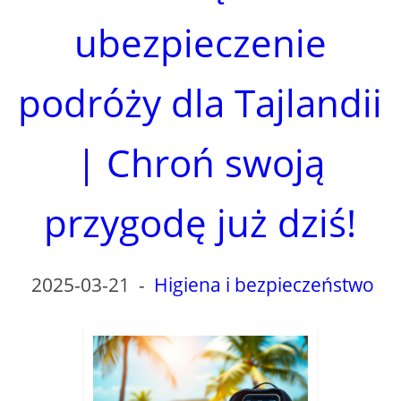
d
ubezpieczenie
e
podróży dla Tajlandii
o
| Chroń swoją
przygodę już dziś!
2025-03-21
-
Higiena i bezpieczeństwo