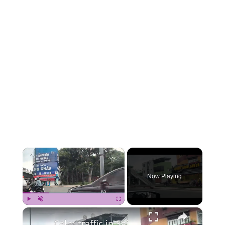
×
Now Playing
×
Play
Unmute
Fullscreen
Calm traffic in Saigon